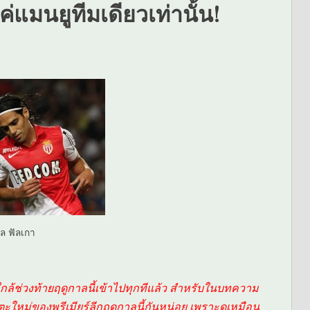
แมนยูทีมเดียวเท่านั้น!
ล ฟัลเกา
้าใกล้ช่วงท้ายฤดูกาลนี้เข้าไปทุกทีแล้ว สำหรับในบทความ
ะใหม่ของพรีเมียร์ลีกฤดูกาลนี้กันหน่อย เพราะดูเหมือน