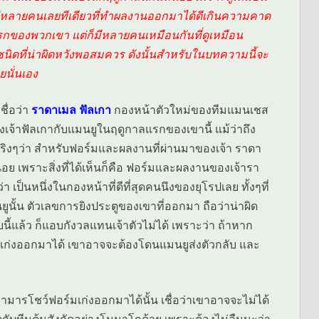
หม่หลายคนเลยทีเดียวที่ทำผลงานออกมาได้ดีเกินความคาด
รกของพวกเขา แต่ก็มีหลายคนเหมือนกันที่ดูเหมือน
นิดที่น่าผิดหวังพอสมควร ดังนั้นสำหรับในบทความนี้จะ
ยนั่นเอง
ชื่อว่า
ราดาเมล ฟัลเกา
กองหน้าตัวใหม่ของทีมแมนเชส
งเจ้าฟัลเกากับแมนยูในฤดูกาลแรกของเขานี้ แม้ว่าถึง
้จริงๆว่า สำหรับฟอร์มและผลงานที่ผ่านมาของเจ้า ราดา
่อย เพราะสิ่งที่ได้เห็นก็คือ ฟอร์มและผลงานของเจ้ารา
 เป็นหนึ่งในกองหน้าที่ดีที่สุดคนนึงของยุโรปเลย ทั้งๆที่
ูนั้น ตัวเลขการยิงประตูของเขาที่ออกมา ถือว่าน่าผิด
้แล้ว ก็แอบกังวลแทนเจ้าตัวไม่ได้ เพราะว่า ถ้าหาก
์มเก่งออกมาได้ เขาอาจจะต้องโดนแมนยูส่งตัวกลับ และ
สามารโชว์ฟอร์มเก่งออกมาได้นั้น เชื่อว่าเขาอาจจะไม่ได้
บทีมต้นสังกัดอย่างโมนาโกด้วย เพราะต้องไม่ลืมนะว่า