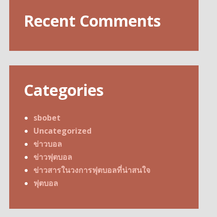
Recent Comments
Categories
sbobet
Uncategorized
ข่าวบอล
ข่าวฟุตบอล
ข่าวสารในวงการฟุตบอลที่น่าสนใจ
ฟุตบอล