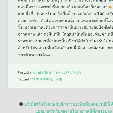
ตอนนี้อายุของเขาก็เริ่มมากแล้ว ค่าเหนื่อยก็เยอะ หาก
แ
แบบนี้ เชื่อว่าทางโมนาโกนั้นก็อาจจะ ไม่อยากได้ตัวกลั
ด้วยการที่เจ้าตัวนั้น มีเรทค่าเหนื่อยที่แพง และด้วย
นั้น พวกเขาก็คงต้องการราคาที่เหมาะสมระดับนึง ซึ่ง
จากสภาพแล้ว คงมีแต่ทีมใหญ่เท่านั้นที่พอจะจ่ายค่าเหนื
ราดาเมล ฟัลเกาที่ผ่านมานั้น เรียกได้ว่า โชว์ฟอร์มไม่ค
สำหรับโปรแกรมที่เหลือหลังจากนี้ ฟัลเกาจะต้องพยายาม
ของตัวเขาเองนั่นเอง.
Posted in
ข่าวสารในวงการฟุตบอลที่น่าสนใจ
Tagged
ราดาเมล ฟัลเกา
,
แมนยู
Post
พรีเมียร์ลีกอังกฤษกับศึกการแย่งพื้นที่บอลยุโรปปีนี้ 
navigation
แอตมาดริดกับผลงานในฤดูกาลนี้ที่ดูดรอปลง นั่