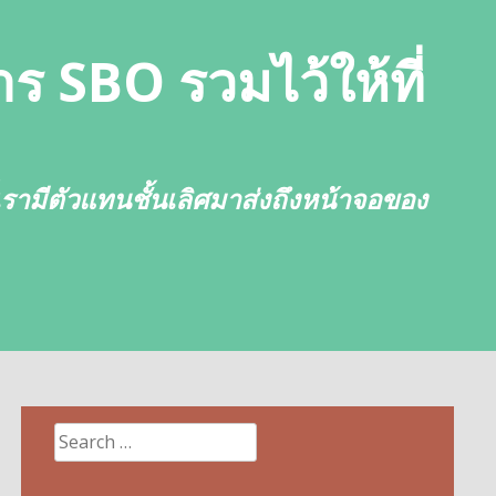
ร SBO รวมไว้ให้ที่
รามีตัวแทนชั้นเลิศมาส่งถึงหน้าจอของ
Search
for: